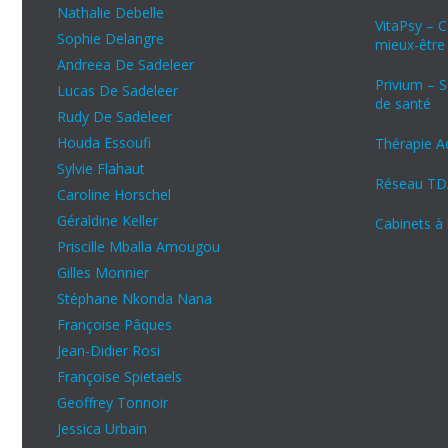
Nathalie Debelle
VitaPsy – 
Sophie Delangre
mieux-être
Andreea De Sadeleer
Privium – S
Lucas De Sadeleer
de santé
Rudy De Sadeleer
Houda Essoufi
Thérapie A
Sylvie Flahaut
Réseau TD
Caroline Horschel
Géraldine Keller
Cabinets à 
Priscille Mballa Amougou
Gilles Monnier
Stéphane Nkonda Nana
Françoise Pâques
Jean-Didier Rosi
Françoise Spietaels
Geoffrey Tonnoir
Jessica Urbain