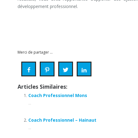
développement professionnel.
coach
coaching professionnel Hainaut
coach professionnel mons
Merci de partager ...
Articles Similaires:
Coach Professionnel Mons
...
Coach Professionnel – Hainaut
...