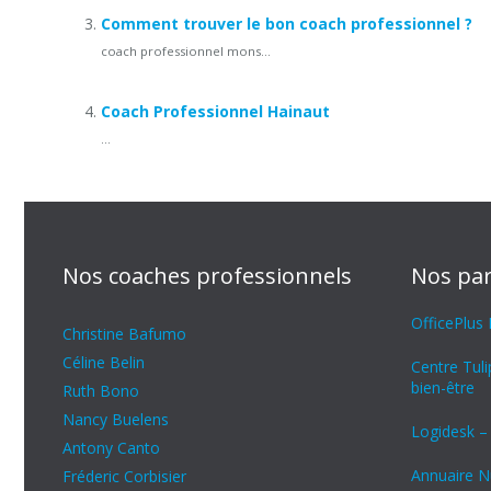
Comment trouver le bon coach professionnel ?
coach professionnel mons...
Coach Professionnel Hainaut
...
Nos coaches professionnels
Nos par
OfficePlus
Christine Bafumo
Céline Belin
Centre Tul
bien-être
Ruth Bono
Nancy Buelens
Logidesk –
Antony Canto
Annuaire Nu
Fréderic Corbisier