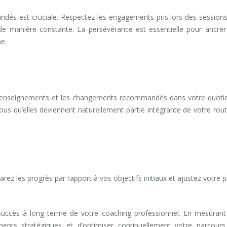
dés est cruciale. Respectez les engagements pris lors des session
e manière constante. La persévérance est essentielle pour ancrer
ne.
coaching Hainaut
 les enseignements et les changements recommandés dans votre quoti
us qu’elles deviennent naturellement partie intégrante de votre rout
Comment se préparer à une séance de coaching
ez les progrès par rapport à vos objectifs initiaux et ajustez votre p
e succès à long terme de votre coaching professionnel. En mesurant
ements stratégiques et d’optimiser continuellement votre parcour