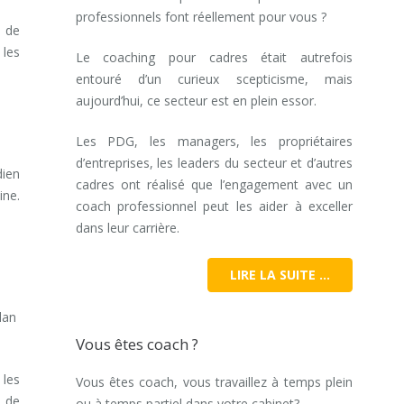
professionnels font réellement pour vous ?
s de
 les
Le coaching pour cadres était autrefois
entouré d’un curieux scepticisme, mais
aujourd’hui, ce secteur est en plein essor.
Les PDG, les managers, les propriétaires
d’entreprises, les leaders du secteur et d’autres
dien
cadres ont réalisé que l’engagement avec un
ine.
coach professionnel peut les aider à exceller
dans leur carrière.
LIRE LA SUITE …
lan
Vous êtes coach ?
 les
Vous êtes coach, vous travaillez à temps plein
s de
ou à temps partiel dans votre cabinet?