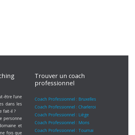
aching
Trouver un coach
professionnel
t-être l’une
Coach Professionnel : Bruxelles
es dans les
Coach Professionnel : Charleroi
fait-il ?
Coach Professionnel : Liège
ne personne
Coach Professionnel : Mons
 domaine et
Coach Professionnel : Tournai
ne fois que