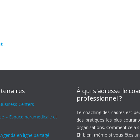
ut
tenaires
À qui s'adresse le co
professionnel ?
 Business Centers
Le coaching des cadres est peu
ipe – Espace paramédicale et
des pratiques les plus courant
organisations. Comment cela se 
Eh bien, même si vous êtes u
 Agenda en ligne partagé