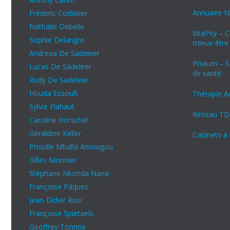
Annuaire Nu
Fréderic Corbisier
Nathalie Debelle
VitaPsy – 
Sophie Delangre
mieux-être
Andreea De Sadeleer
Privium – S
Lucas De Sadeleer
de santé
Rudy De Sadeleer
Houda Essoufi
Thérapie A
Sylvie Flahaut
Réseau TD
Caroline Horschel
Géraldine Keller
Cabinets à 
Priscille Mballa Amougou
Gilles Monnier
Stéphane Nkonda Nana
Françoise Pâques
Jean-Didier Rosi
Françoise Spietaels
Geoffrey Tonnoir