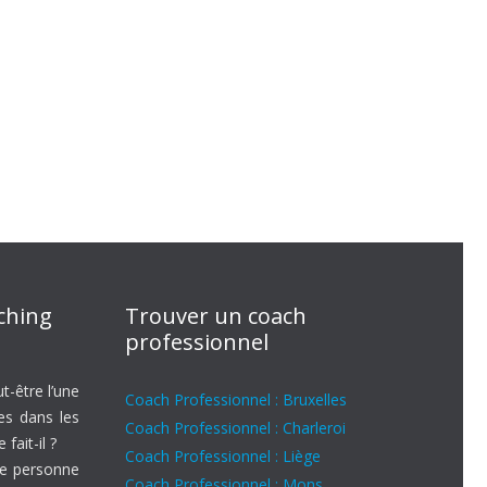
aching
Trouver un coach
professionnel
t-être l’une
Coach Professionnel : Bruxelles
es dans les
Coach Professionnel : Charleroi
fait-il ?
Coach Professionnel : Liège
ne personne
Coach Professionnel : Mons