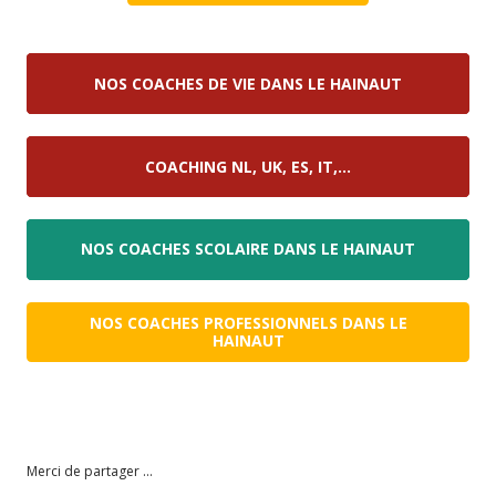
NOS COACHES DE VIE DANS LE HAINAUT
COACHING NL, UK, ES, IT,…
NOS COACHES SCOLAIRE DANS LE HAINAUT
NOS COACHES PROFESSIONNELS DANS LE
HAINAUT
coaching Hainaut , coach professionnel mons
coach
Belgique
coaching Belgique
Merci de partager ...