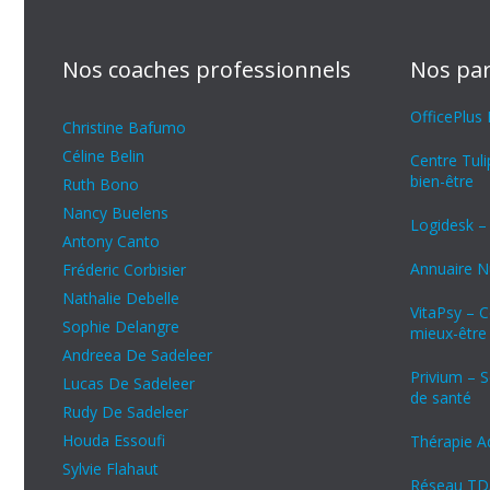
Nos coaches professionnels
Nos par
OfficePlus
Christine Bafumo
Céline Belin
Centre Tul
bien-être
Ruth Bono
Nancy Buelens
Logidesk –
Antony Canto
Annuaire Nu
Fréderic Corbisier
Nathalie Debelle
VitaPsy – 
Sophie Delangre
mieux-être
Andreea De Sadeleer
Privium – S
Lucas De Sadeleer
de santé
Rudy De Sadeleer
Houda Essoufi
Thérapie A
Sylvie Flahaut
Réseau TD