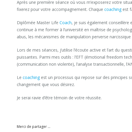
Après une première séance où vous m’exposerez votre situati
fixerez pour votre accompagnement. Chaque
coaching
est f
Diplômée Master Life
Coach
, je suis également conseillère
continue à me former à l’université en maîtrise de psychologie
abus, les mécanismes de manipulation perverse narcissique e
Lors de mes séances, j’utilise l’écoute active et l’art du q
puissantes. Parmi mes outils : l’EFT (émotional freedom tec
(communication non violente), l’analyse transactionnelle, 
Le
coaching
est un processus qui repose sur des principes sc
changement que vous désirez.
Je serai ravie d’être témoin de votre réussite.
Houda Essoufi
coach professionnel Hainaut
Houda Essoufi
Merci de partager ...